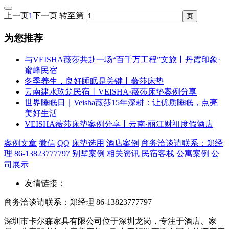
上一页
1
下一页
转至第
为您推荐
与VEISHA薇莎共赴一场“百千万工程”文旅丨丹霞印象·
蜜峰民宿
冬季养生，良好睡眠是关键丨薇莎床垫
云南建水玖筑民宿丨VEISHA·薇莎床垫案例分享
世界睡眠日｜Veisha薇莎15年深耕：让优质睡眠，点亮
美好生活
VEISHA薇莎床垫案例分享丨云南·丽江财祖度假酒店
案例文章
微信
QQ
床垫选用
酒店案例
商务洽谈请联系：郑经
理 86-13823777797
别墅案例
相关资讯
民宿客栈
公寓案例
公
司展示
友情链接：
商务洽谈请联系：郑经理 86-13823777797
深圳市卡尔森家具有限公司位于深圳龙岗，专注于酒店、家