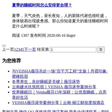
夏季的睡眠时间怎么安排更合理？
夏季，天气炎热，昼长夜短，人的新陈代谢也很旺盛，
身体较易出现疲惫感。那么你知道夏天的最佳睡眠时间
是什么时候呢？
阅读
1307
发布时间
2020-06-16
linger
上一页
1
2
3
4
5
下一页
转至第
为您推荐
与VEISHA薇莎共赴一场“百千万工程”文旅丨丹霞印象·
蜜峰民宿
冬季养生，良好睡眠是关键丨薇莎床垫
云南建水玖筑民宿丨VEISHA·薇莎床垫案例分享
世界睡眠日｜Veisha薇莎15年深耕：让优质睡眠，点亮
美好生活
VEISHA薇莎床垫案例分享丨云南·丽江财祖度假酒店
案例文章
微信
QQ
床垫选用
酒店案例
商务洽谈请联系：郑经