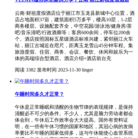
云南·财祖度假酒店位于丽江市玉龙县新城中心位置，酒
店占地面积37亩，建筑面积5万多平，楼高10层，1-2层
商务楼层。设施配套齐全，中空花园/游泳池/健身房/茶
吧/音乐清吧/行政酒廊等；客房600余间，停车位200余
个。酒店按照国标五星级酒店标准兴建，紧邻丽江火车
站，丽江古城近在咫尺，距离玉龙雪山45分钟车程。集
旅游度假、住宿、商务、会议、餐饮、休闲和娱乐为一
体的高端综合型酒店。酒店介绍+酒店前台充
阅读
3382
发布时间
2023-11-30
linger
午睡时间多久才正常？
午休是正常睡眠和清醒的生物节律的表现规律，是保持
清醒必不可少的条件。不少人，尤其是脑力劳动者都会
体会到，午休后工作效率会大大提高。国外有资料证
明，在一些有午休习惯的国家和地区，其冠心病的发病
率要比不午睡的国家低得多，这与午休能使心血管系统