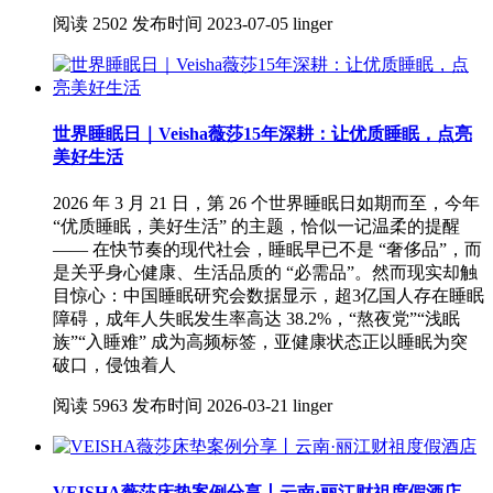
阅读
2502
发布时间
2023-07-05
linger
世界睡眠日｜Veisha薇莎15年深耕：让优质睡眠，点亮
美好生活
2026 年 3 月 21 日，第 26 个世界睡眠日如期而至，今年
“优质睡眠，美好生活” 的主题，恰似一记温柔的提醒
—— 在快节奏的现代社会，睡眠早已不是 “奢侈品”，而
是关乎身心健康、生活品质的 “必需品”。然而现实却触
目惊心：中国睡眠研究会数据显示，超3亿国人存在睡眠
障碍，成年人失眠发生率高达 38.2%，“熬夜党”“浅眠
族”“入睡难” 成为高频标签，亚健康状态正以睡眠为突
破口，侵蚀着人
阅读
5963
发布时间
2026-03-21
linger
VEISHA薇莎床垫案例分享丨云南·丽江财祖度假酒店