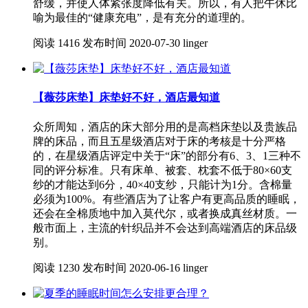
舒缓，并使人体紧张度降低有关。所以，有人把午休比
喻为最佳的“健康充电”，是有充分的道理的。
阅读
1416
发布时间
2020-07-30
linger
【薇莎床垫】床垫好不好，酒店最知道
众所周知，酒店的床大部分用的是高档床垫以及贵族品
牌的床品，而且五星级酒店对于床的考核是十分严格
的，在星级酒店评定中关于“床”的部分有6、3、1三种不
同的评分标准。只有床单、被套、枕套不低于80×60支
纱的才能达到6分，40×40支纱，只能计为1分。含棉量
必须为100%。有些酒店为了让客户有更高品质的睡眠，
还会在全棉质地中加入莫代尔，或者换成真丝材质。一
般市面上，主流的针织品并不会达到高端酒店的床品级
别。
阅读
1230
发布时间
2020-06-16
linger